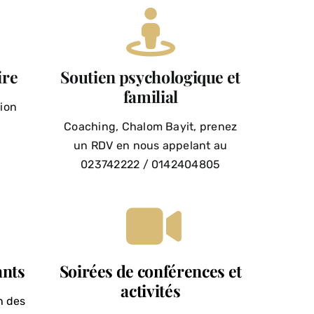
ire
Soutien psychologique et
familial
tion
s
Coaching, Chalom Bayit, prenez
un RDV en nous appelant au
023742222 / 0142404805
ants
Soirées de conférences et
activités
n des