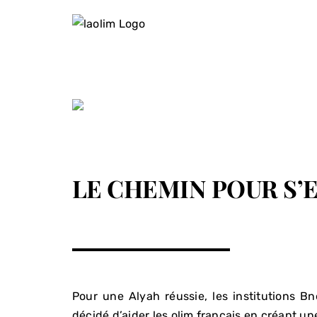
Passer
au
contenu
LE CHEMIN POUR S’
Pour une Alyah réussie, les institutions Bn
décidé d’aider les olim français en créant un